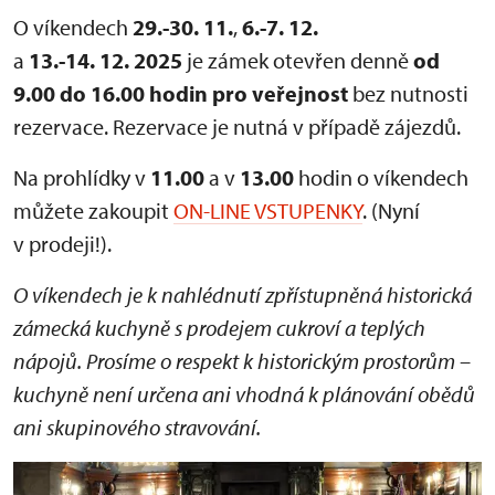
O víkendech
29.-30. 11.
,
6.-7. 12.
a
13.-14. 12. 2025
je zámek otevřen denně
od
9.00 do 16.00 hodin pro veřejnost
bez nutnosti
rezervace. Rezervace je nutná v případě zájezdů.
Na prohlídky v
11.00
a v
13.00
hodin o víkendech
můžete zakoupit
ON-LINE VSTUPENKY
. (Nyní
v prodeji!).
O víkendech je k nahlédnutí zpřístupněná historická
zámecká kuchyně s prodejem cukroví a teplých
nápojů. Prosíme o respekt k historickým prostorům –
kuchyně není určena ani vhodná k plánování obědů
ani skupinového stravování.