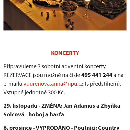
KONCERTY
Připravujeme 3 sobotní adventní koncerty.
REZERVACE jsou možné na čísle
495 441 244
a na
e-mailu
vuurenova.anna@npu.cz
(s předstihem).
Vstupné jednotné 300 Kč.
29. listopadu - ZMĚNA: Jan Adamus a Zbyňka
Šolcová - hoboj a harfa
6. prosince - VYPRODÁNO - Poutníci: Country