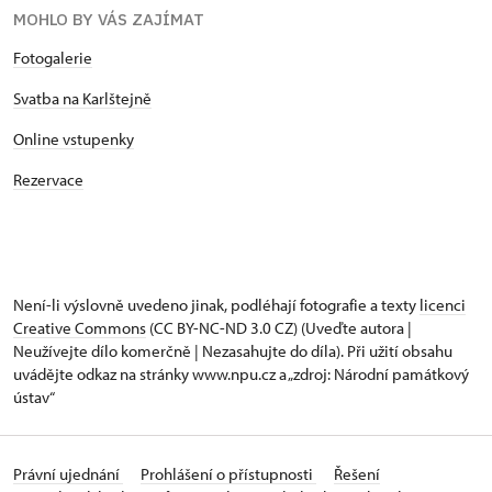
MOHLO BY VÁS ZAJÍMAT
Fotogalerie
Svatba na Karlštejně
Online vstupenky
Rezervace
Není-li výslovně uvedeno jinak, podléhají fotografie a texty
licenci
Creative Commons
(CC BY-NC-ND 3.0 CZ) (Uveďte autora |
Neužívejte dílo komerčně | Nezasahujte do díla). Při užití obsahu
uvádějte odkaz na stránky www.npu.cz a „zdroj: Národní památkový
ústav“
Právní ujednání
Prohlášení o přístupnosti
Řešení