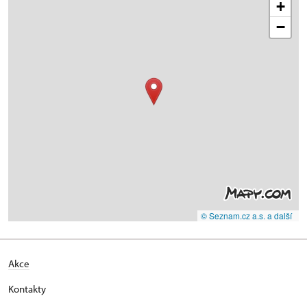
+
−
© Seznam.cz a.s. a další
Akce
Kontakty