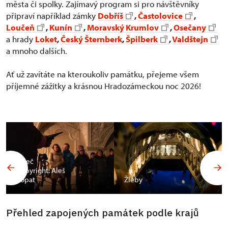
města či spolky. Zajímavý program si pro návštěvníky
připraví například zámky
Dobříš
,
Častolovice
,
Loučeň
,
Kunín
,
Moravský Krumlov
,
Osečany
a hrady
Loket
,
Český Šternberk
,
Špilberk
,
Valdštejn
a mnoho dalších.
Ať už zavítáte na kteroukoliv památku, přejeme všem
příjemné zážitky a krásnou Hradozámeckou noc 2026!
Valeč
Copyright: Aleš
Vopat
Žleby
Přehled zapojených památek podle krajů