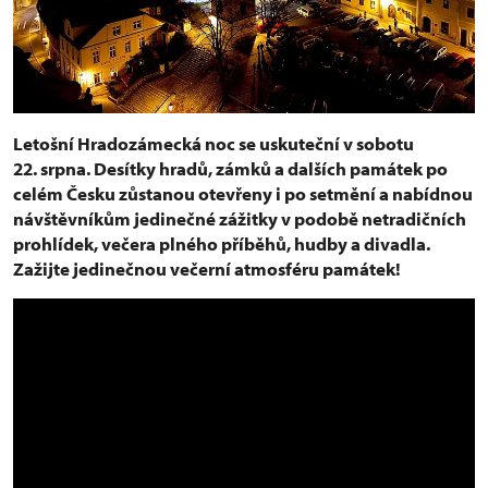
Letošní Hradozámecká noc se uskuteční v sobotu
22. srpna. Desítky hradů, zámků a dalších památek po
celém Česku zůstanou otevřeny i po setmění a nabídnou
návštěvníkům jedinečné zážitky v podobě netradičních
prohlídek, večera plného příběhů, hudby a divadla.
Zažijte jedinečnou večerní atmosféru památek!