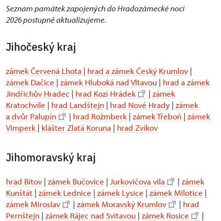
Seznam památek zapojených do Hradozámecké noci
2026 postupně aktualizujeme.
Jihočeský kraj
zámek Červená Lhota
|
hrad a zámek Český Krumlov
|
zámek Dačice
|
zámek Hluboká nad Vltavou
|
hrad a zámek
Jindřichův Hradec
|
hrad Kozí Hrádek
|
zámek
Kratochvíle
|
hrad Landštejn
|
hrad Nové Hrady
|
zámek
a dvůr Palupín
|
hrad Rožmberk
|
zámek Třeboň
|
zámek
Vimperk
|
klášter Zlatá Koruna
|
hrad Zvíkov
Jihomoravský kraj
hrad Bítov
|
zámek Bučovice
|
Jurkovičova vila
|
zámek
Kunštát
|
zámek Lednice
|
zámek Lysice
|
zámek Milotice
|
zámek Miroslav
|
zámek Moravský Krumlov
|
hrad
Pernštejn
|
zámek Rájec nad Svitavou
|
zámek Rosice
|