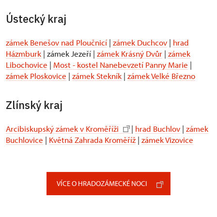
Ústecký kraj
zámek Benešov nad Ploučnicí
|
zámek Duchcov
|
hrad
Házmburk
| zámek Jezeří |
zámek Krásný Dvůr
|
zámek
Libochovice
|
Most - kostel Nanebevzetí Panny Marie
|
zámek Ploskovice
|
zámek Stekník
|
zámek Velké Březno
Zlínský kraj
Arcibiskupský zámek v Kroměříži
|
hrad Buchlov
|
zámek
Buchlovice
|
Květná Zahrada Kroměříž
|
zámek Vizovice
VÍCE O HRADOZÁMECKÉ NOCI