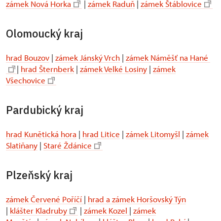
zámek Nová Horka
|
zámek Raduň
|
zámek Štáblovice
Olomoucký kraj
hrad Bouzov
|
zámek Jánský Vrch
|
zámek Náměšť na Hané
|
hrad Šternberk
|
zámek Velké Losiny
|
zámek
Všechovice
Pardubický kraj
hrad Kunětická hora
|
hrad Litice
|
zámek Litomyšl
|
zámek
Slatiňany
|
Staré Ždánice
Plzeňský kraj
zámek Červené Poříčí
|
hrad a zámek Horšovský Týn
|
klášter Kladruby
|
zámek Kozel
|
zámek