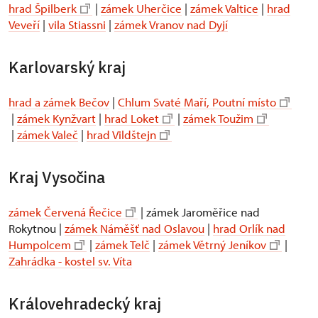
hrad Špilberk
|
zámek Uherčice
|
zámek Valtice
|
hrad
Veveří
|
vila Stiassni
|
zámek Vranov nad Dyjí
Karlovarský kraj
hrad a zámek Bečov
|
Chlum Svaté Maří, Poutní místo
|
zámek Kynžvart
|
hrad Loket
|
zámek Toužim
|
zámek Valeč
|
hrad Vildštejn
Kraj Vysočina
zámek Červená Řečice
| zámek Jaroměřice nad
Rokytnou |
zámek Náměšť nad Oslavou
|
hrad Orlík nad
Humpolcem
|
zámek Telč
|
zámek Větrný Jeníkov
|
Zahrádka - kostel sv. Víta
Královehradecký kraj