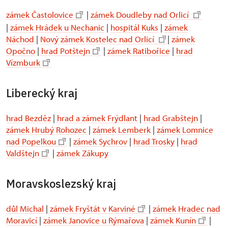
zámek Častolovice
|
zámek Doudleby nad Orlicí
|
zámek Hrádek u Nechanic
|
hospitál Kuks
|
zámek
Náchod
|
Nový zámek Kostelec nad Orlicí
|
zámek
Opočno
|
hrad Potštejn
|
zámek Ratibořice
|
hrad
Vízmburk
Liberecký kraj
hrad Bezděz
|
hrad a zámek Frýdlant
|
hrad Grabštejn
|
zámek Hrubý Rohozec
|
zámek Lemberk
|
zámek Lomnice
nad Popelkou
|
zámek Sychrov
|
hrad Trosky
|
hrad
Valdštejn
|
zámek Zákupy
Moravskoslezský kraj
důl Michal
|
zámek Fryštát v Karviné
|
zámek Hradec nad
Moravicí
|
zámek Janovice u Rýmařova
|
zámek Kunín
|