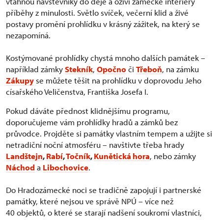
vtáhnou návštěvníky do děje a oživí zámecké interiéry
příběhy z minulosti. Světlo svíček, večerní klid a živé
postavy promění prohlídku v krásný zážitek, na který se
nezapomíná.
Kostýmované prohlídky chystá mnoho dalších památek –
například zámky
Stekník
,
Opočno
či
Třeboň
, na zámku
Zákupy
se můžete těšit na prohlídku v doprovodu Jeho
císařského Veličenstva, Františka Josefa I.
Pokud dáváte přednost klidnějšímu programu,
doporučujeme vám prohlídky hradů a zámků bez
průvodce. Projděte si památky vlastním tempem a užijte si
netradiční noční atmosféru – navštivte třeba hrady
Landštejn
,
Rabí
,
Točník
,
Kunětická hora
, nebo zámky
Náchod
a
Libochovice
.
Do Hradozámecké noci se tradičně zapojují i partnerské
památky, které nejsou ve správě NPÚ – více než
40 objektů, o které se starají nadšení soukromí vlastníci,