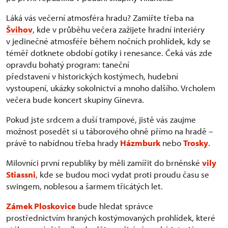
Láká vás večerní atmosféra hradu? Zamiřte třeba na
Švihov
, kde v průběhu večera zažijete hradní interiéry
v jedinečné atmosféře během nočních prohlídek, kdy se
téměř dotknete období gotiky i renesance. Čeká vás zde
opravdu bohatý program: taneční
představení v historických kostýmech, hudební
vystoupení, ukázky sokolnictví a mnoho dalšího. Vrcholem
večera bude koncert skupiny Ginevra.
Pokud jste srdcem a duší trampové, jistě vás zaujme
možnost posedět si u táborového ohně přímo na hradě –
právě to nabídnou třeba hrady
Házmburk
nebo
Trosky
.
Milovníci první republiky by měli zamířit do brněnské
vily
Stiassni
, kde se budou moci vydat proti proudu času se
swingem, noblesou a šarmem třicátých let.
Zámek Ploskovice
bude hledat správce
prostřednictvím hraných kostýmovaných prohlídek, které