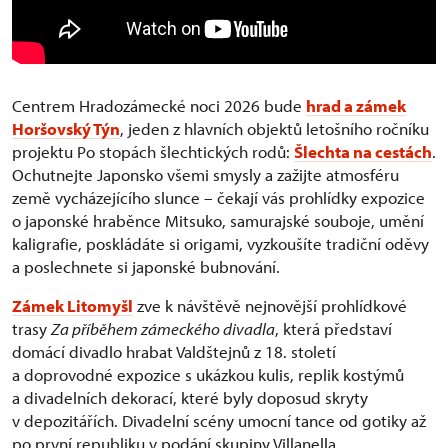
Centrem Hradozámecké noci 2026 bude
hrad a zámek
Horšovský Týn
, jeden z hlavních objektů letošního ročníku
projektu Po stopách šlechtických rodů:
Šlechta na cestách
.
Ochutnejte Japonsko všemi smysly a zažijte atmosféru
země vycházejícího slunce – čekají vás prohlídky expozice
o japonské hraběnce Mitsuko, samurajské souboje, umění
kaligrafie, poskládáte si origami, vyzkoušíte tradiční oděvy
a poslechnete si japonské bubnování.
Zámek Litomyšl
zve k návštěvě nejnovější prohlídkové
trasy
Za příběhem zámeckého divadla
, která představí
domácí divadlo hrabat Valdštejnů z 18. století
a doprovodné expozice s ukázkou kulis, replik kostýmů
a divadelních dekorací, které byly doposud skryty
v depozitářích. Divadelní scény umocní tance od gotiky až
po první republiku v podání skupiny Villanella.