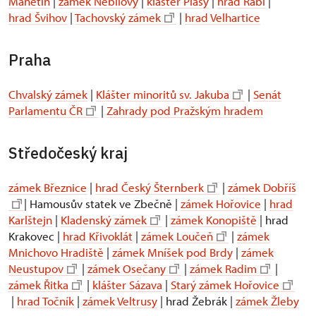
Manětín
|
zámek Nebílovy
|
klášter Plasy
|
hrad Rabí
|
hrad Švihov
|
Tachovský zámek
|
hrad Velhartice
Praha
Chvalský zámek
|
Klášter minoritů sv. Jakuba
|
Senát
Parlamentu ČR
|
Zahrady pod Pražským hradem
Středočeský kraj
zámek Březnice
|
hrad Český Šternberk
|
zámek Dobříš
| Hamousův statek ve Zbečně |
zámek Hořovice
|
hrad
Karlštejn
|
Kladenský zámek
|
zámek Konopiště
| hrad
Krakovec |
hrad Křivoklát
|
zámek Loučeň
|
zámek
Mnichovo Hradiště
|
zámek Mníšek pod Brdy
|
zámek
Neustupov
|
zámek Osečany
|
zámek Radim
|
zámek Řitka
|
klášter Sázava
|
Starý zámek Hořovice
|
hrad Točník
|
zámek Veltrusy
| hrad Žebrák |
zámek Žleby