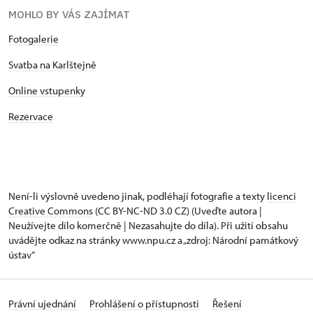
MOHLO BY VÁS ZAJÍMAT
Fotogalerie
Svatba na Karlštejně
Online vstupenky
Rezervace
Není-li výslovně uvedeno jinak, podléhají fotografie a texty
licenci
Creative Commons
(CC BY-NC-ND 3.0 CZ) (Uveďte autora |
Neužívejte dílo komerčně | Nezasahujte do díla). Při užití obsahu
uvádějte odkaz na stránky www.npu.cz a „zdroj: Národní památkový
ústav“
Právní ujednání
Prohlášení o přístupnosti
Řešení