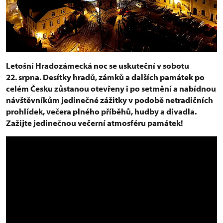
Letošní Hradozámecká noc se uskuteční v sobotu
22. srpna. Desítky hradů, zámků a dalších památek po
celém Česku zůstanou otevřeny i po setmění a nabídnou
návštěvníkům jedinečné zážitky v podobě netradičních
prohlídek, večera plného příběhů, hudby a divadla.
Zažijte jedinečnou večerní atmosféru památek!