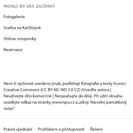
MOHLO BY VÁS ZAJÍMAT
Fotogalerie
Svatba na Karlštejně
Online vstupenky
Rezervace
Není-li výslovně uvedeno jinak, podléhají fotografie a texty
licenci
Creative Commons
(CC BY-NC-ND 3.0 CZ) (Uveďte autora |
Neužívejte dílo komerčně | Nezasahujte do díla). Při užití obsahu
uvádějte odkaz na stránky www.npu.cz a „zdroj: Národní památkový
ústav“
Právní ujednání
Prohlášení o přístupnosti
Řešení