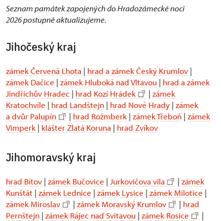
Seznam památek zapojených do Hradozámecké noci
2026 postupně aktualizujeme.
Jihočeský kraj
zámek Červená Lhota
|
hrad a zámek Český Krumlov
|
zámek Dačice
|
zámek Hluboká nad Vltavou
|
hrad a zámek
Jindřichův Hradec
|
hrad Kozí Hrádek
|
zámek
Kratochvíle
|
hrad Landštejn
|
hrad Nové Hrady
|
zámek
a dvůr Palupín
|
hrad Rožmberk
|
zámek Třeboň
|
zámek
Vimperk
|
klášter Zlatá Koruna
|
hrad Zvíkov
Jihomoravský kraj
hrad Bítov
|
zámek Bučovice
|
Jurkovičova vila
|
zámek
Kunštát
|
zámek Lednice
|
zámek Lysice
|
zámek Milotice
|
zámek Miroslav
|
zámek Moravský Krumlov
|
hrad
Pernštejn
|
zámek Rájec nad Svitavou
|
zámek Rosice
|