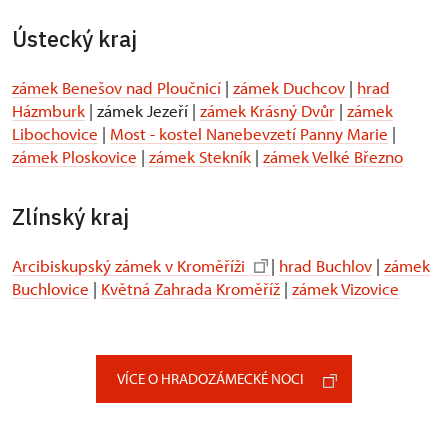
Ústecký kraj
zámek Benešov nad Ploučnicí
|
zámek Duchcov
|
hrad
Házmburk
| zámek Jezeří |
zámek Krásný Dvůr
|
zámek
Libochovice
|
Most - kostel Nanebevzetí Panny Marie
|
zámek Ploskovice
|
zámek Stekník
|
zámek Velké Březno
Zlínský kraj
Arcibiskupský zámek v Kroměříži
|
hrad Buchlov
|
zámek
Buchlovice
|
Květná Zahrada Kroměříž
|
zámek Vizovice
VÍCE O HRADOZÁMECKÉ NOCI