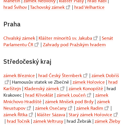
Manětín
|
zámek Nebílovy
|
klášter Plasy
|
hrad Rabí
|
hrad Švihov
|
Tachovský zámek
|
hrad Velhartice
Praha
Chvalský zámek
|
Klášter minoritů sv. Jakuba
|
Senát
Parlamentu ČR
|
Zahrady pod Pražským hradem
Středočeský kraj
zámek Březnice
|
hrad Český Šternberk
|
zámek Dobříš
| Hamousův statek ve Zbečně |
zámek Hořovice
|
hrad
Karlštejn
|
Kladenský zámek
|
zámek Konopiště
| hrad
Krakovec |
hrad Křivoklát
|
zámek Loučeň
|
zámek
Mnichovo Hradiště
|
zámek Mníšek pod Brdy
|
zámek
Neustupov
|
zámek Osečany
|
zámek Radim
|
zámek Řitka
|
klášter Sázava
|
Starý zámek Hořovice
|
hrad Točník
|
zámek Veltrusy
| hrad Žebrák |
zámek Žleby