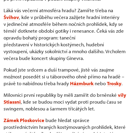
Láká vás večerní atmosféra hradu? Zamiřte třeba na
Švihov
, kde v průběhu večera zažijete hradní interiéry
v jedinečné atmosféře během nočních prohlídek, kdy se
téměř dotknete období gotiky i renesance. Čeká vás zde
opravdu bohatý program: taneční
představení v historických kostýmech, hudební
vystoupení, ukázky sokolnictví a mnoho dalšího. Vrcholem
večera bude koncert skupiny Ginevra.
Pokud jste srdcem a duší trampové, jistě vás zaujme
možnost posedět si u táborového ohně přímo na hradě –
právě to nabídnou třeba hrady
Házmburk
nebo
Trosky
.
Milovníci první republiky by měli zamířit do brněnské
vily
Stiassni
, kde se budou moci vydat proti proudu času se
swingem, noblesou a šarmem třicátých let.
Zámek Ploskovice
bude hledat správce
prostřednictvím hraných kostýmovaných prohlídek, které