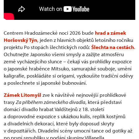
Centrem Hradozámecké noci 2026 bude
hrad a zámek
Horšovský Týn
, jeden z hlavních objektů letošního ročníku
projektu Po stopách šlechtických rodů:
Šlechta na cestách
.
Ochutnejte Japonsko všemi smysly a zažijte atmosféru
země vycházejícího slunce – čekají vás prohlídky expozice
o japonské hraběnce Mitsuko, samurajské souboje, umění
kaligrafie, poskládáte si origami, vyzkoušíte tradiční oděvy
a poslechnete si japonské bubnování.
Zámek Litomyšl
zve k návštěvě nejnovější prohlídkové
trasy
Za příběhem zámeckého divadla
, která představí
domácí divadlo hrabat Valdštejnů z 18. století
a doprovodné expozice s ukázkou kulis, replik kostýmů
a divadelních dekorací, které byly doposud skryty
v depozitářích. Divadelní scény umocní tance od gotiky až
po první republiku v podání skupiny Villanella.