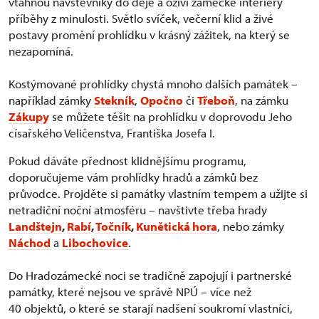
vtáhnou návštěvníky do děje a oživí zámecké interiéry
příběhy z minulosti. Světlo svíček, večerní klid a živé
postavy promění prohlídku v krásný zážitek, na který se
nezapomíná.
Kostýmované prohlídky chystá mnoho dalších památek –
například zámky
Stekník
,
Opočno
či
Třeboň
, na zámku
Zákupy
se můžete těšit na prohlídku v doprovodu Jeho
císařského Veličenstva, Františka Josefa I.
Pokud dáváte přednost klidnějšímu programu,
doporučujeme vám prohlídky hradů a zámků bez
průvodce. Projděte si památky vlastním tempem a užijte si
netradiční noční atmosféru – navštivte třeba hrady
Landštejn
,
Rabí
,
Točník
,
Kunětická hora
, nebo zámky
Náchod
a
Libochovice
.
Do Hradozámecké noci se tradičně zapojují i partnerské
památky, které nejsou ve správě NPÚ – více než
40 objektů, o které se starají nadšení soukromí vlastníci,