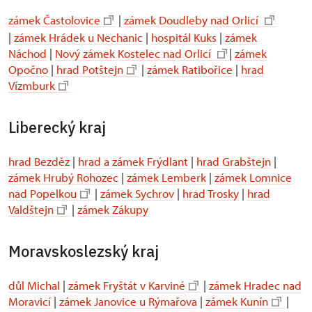
zámek Častolovice
|
zámek Doudleby nad Orlicí
|
zámek Hrádek u Nechanic
|
hospitál Kuks
|
zámek
Náchod
|
Nový zámek Kostelec nad Orlicí
|
zámek
Opočno
|
hrad Potštejn
|
zámek Ratibořice
|
hrad
Vízmburk
Liberecký kraj
hrad Bezděz
|
hrad a zámek Frýdlant
|
hrad Grabštejn
|
zámek Hrubý Rohozec
|
zámek Lemberk
|
zámek Lomnice
nad Popelkou
|
zámek Sychrov
|
hrad Trosky
|
hrad
Valdštejn
|
zámek Zákupy
Moravskoslezský kraj
důl Michal
|
zámek Fryštát v Karviné
|
zámek Hradec nad
Moravicí
|
zámek Janovice u Rýmařova
|
zámek Kunín
|