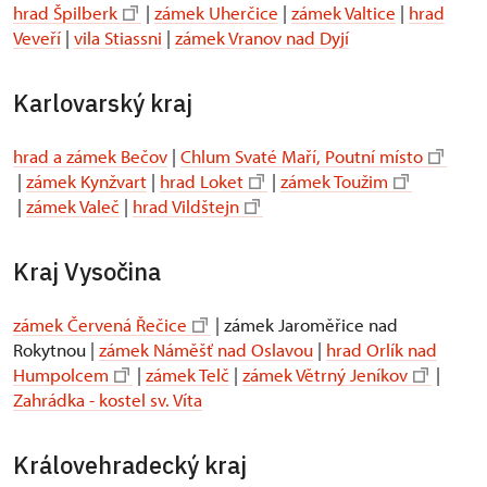
hrad Špilberk
|
zámek Uherčice
|
zámek Valtice
|
hrad
Veveří
|
vila Stiassni
|
zámek Vranov nad Dyjí
Karlovarský kraj
hrad a zámek Bečov
|
Chlum Svaté Maří, Poutní místo
|
zámek Kynžvart
|
hrad Loket
|
zámek Toužim
|
zámek Valeč
|
hrad Vildštejn
Kraj Vysočina
zámek Červená Řečice
| zámek Jaroměřice nad
Rokytnou |
zámek Náměšť nad Oslavou
|
hrad Orlík nad
Humpolcem
|
zámek Telč
|
zámek Větrný Jeníkov
|
Zahrádka - kostel sv. Víta
Královehradecký kraj