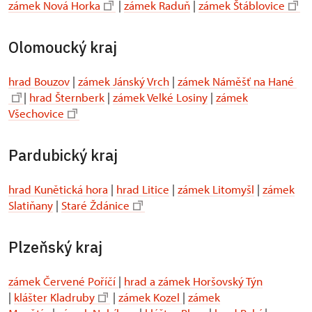
zámek Nová Horka
|
zámek Raduň
|
zámek Štáblovice
Olomoucký kraj
hrad Bouzov
|
zámek Jánský Vrch
|
zámek Náměšť na Hané
|
hrad Šternberk
|
zámek Velké Losiny
|
zámek
Všechovice
Pardubický kraj
hrad Kunětická hora
|
hrad Litice
|
zámek Litomyšl
|
zámek
Slatiňany
|
Staré Ždánice
Plzeňský kraj
zámek Červené Poříčí
|
hrad a zámek Horšovský Týn
|
klášter Kladruby
|
zámek Kozel
|
zámek