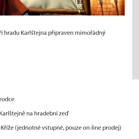
oří hradu Karlštejna připraven mimořádný
ůvodce
Karlštejně na hradební zeď
 Kříže (jednotné vstupné, pouze on-line prodej)