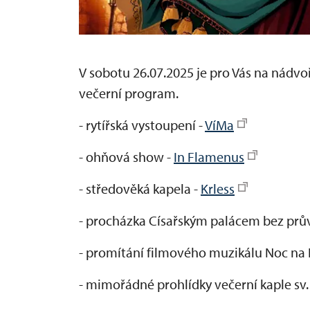
V sobotu 26.07.2025 je pro Vás na nádv
večerní program.
- rytířská vystoupení -
VíMa
- ohňová show -
In Flamenus
- středověká kapela -
Krless
- procházka Císařským palácem bez pr
- promítání filmového muzikálu Noc na 
- mimořádné prohlídky večerní kaple sv.