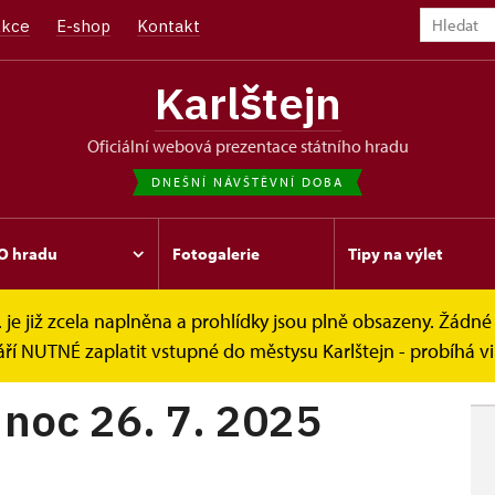
kce
E-shop
Kontakt
Karlštejn
oficiální webová prezentace státního hradu
DNEŠNÍ NÁVŠTĚVNÍ DOBA
O hradu
Fotogalerie
Tipy na výlet
. je již zcela naplněna a prohlídky jsou plně obsazeny. Žádné 
26. 7. 2025
ří NUTNÉ zaplatit vstupné do městysu Karlštejn - probíhá v
 noc 26. 7. 2025