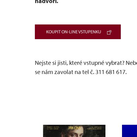
nádvoří.
KOUPIT ON-LINE VSTUPENKU
Nejste si jisti, které vstupné vybrat? N
se nám zavolat na tel č. 311 681 617.