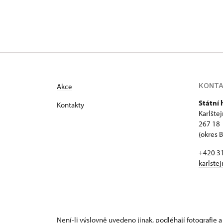
KONT
Akce
Státní 
Kontakty
Karlšte
267 18 
(okres 
+420 3
karlste
Není-li výslovně uvedeno jinak, podléhají fotografie a