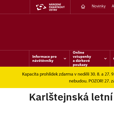
Novinky
A
Online
Informace pro
vstupenky
návštěvníky
a dárkové
poukazy
Kapacita prohlídek zdarma v neděli 30. 8. a 27. 9
Karlštejn
Akce
Karlštejnská letní noc 
nebudou. POZOR! 27. zá
Karlštejnská letní