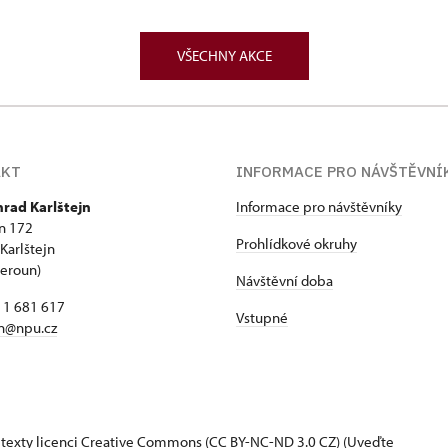
VŠECHNY AKCE
AKT
INFORMACE PRO NÁVŠTĚVNÍ
hrad Karlštejn
Informace pro návštěvníky
jn 172
Prohlídkové okruhy
Karlštejn
Beroun)
Návštěvní doba
11 681 617
Vstupné
jn@npu.cz
 texty
licenci Creative Commons
(CC BY-NC-ND 3.0 CZ) (Uveďte