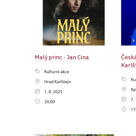
Malý princ - Jan Cina
Česká
Karlš
Kulturní akce
Ku
Hrad Karlštejn
Ry
1. 8. 2025
7.
20.00
17