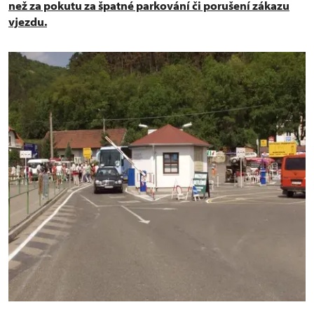
než za pokutu za špatné parkování či porušení zákazu
vjezdu.