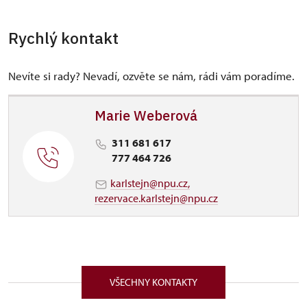
Rychlý kontakt
Nevíte si rady? Nevadí, ozvěte se nám, rádi vám poradíme.
Marie Weberová
311 681 617
777 464 726
karlstejn@npu.cz,
rezervace.karlstejn@npu.cz
VŠECHNY KONTAKTY