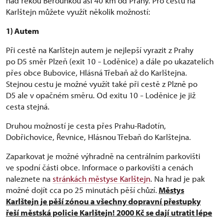
nad řekou Berounkou asi 40 km od Prahy. Pro cestu na
Karlštejn můžete využít několik možností:
1) Autem
Při cestě na Karlštejn autem je nejlepší vyrazit z Prahy
po D5 směr Plzeň (exit 10
Loděnice) a dále po ukazatelích
–
přes obce Bubovice, Hlásná Třebaň až do Karlštejna.
Stejnou cestu je možné využít také při cestě z Plzně po
D5 ale v opačném směru. Od exitu 10
Loděnice je již
–
cesta stejná.
Druhou možností je cesta přes Prahu-Radotín,
Dobřichovice, Řevnice, Hlásnou Třebaň do Karlštejna.
Zaparkovat je možné výhradně na centrálním parkovišti
ve spodní části obce. Informace o parkovišti a cenách
naleznete na
stránkách městyse Karlštejn
. Na hrad je pak
možné dojít cca po 25 minutách pěší chůzí.
Městys
Karlštejn je pěší zónou a všechny dopravní přestupky
řeší městská policie Karlštejn! 2000 Kč se dají utratit lépe