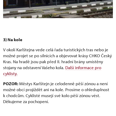
3) Na kole
V okolí Karlštejna vede celá řada turistických tras nebo je
možné projet se po silnicích a objevovat krásy CHKO Český
Kras. Na hradě jsou pak před II. hradní brány umístěny
stojany na odstavení Vašeho kola.
Další informace pro
cyklisty.
POZOR:
Městys Karlštejn je celodenně pěší zónou a není
možné obcí projíždět ani na kole. Prosíme o ohleduplnost
k chodcům. Cyklisté musejí své kolo pěší zónou vést.
Děkujeme za pochopení.