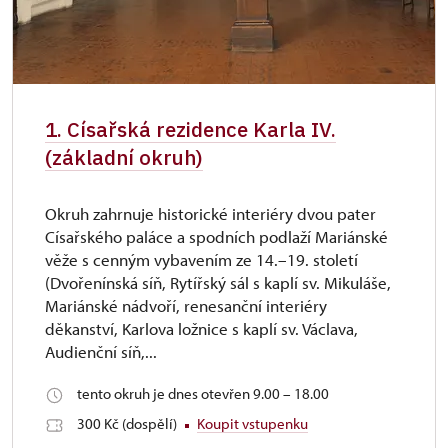
1. Císařská rezidence Karla IV.
(základní okruh)
Okruh zahrnuje historické interiéry dvou pater
Císařského paláce a spodních podlaží Mariánské
věže s cenným vybavením ze 14.–19. století
(Dvořenínská síň, Rytířský sál s kaplí sv. Mikuláše,
Mariánské nádvoří, renesanční interiéry
děkanství, Karlova ložnice s kaplí sv. Václava,
Audienční síň,...
tento okruh je dnes otevřen 9.00 – 18.00
300 Kč (dospělí)
Koupit vstupenku