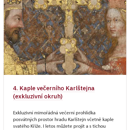
4. Kaple večerního Karlštejna
(exkluzivní okruh)
Exkluzivní mimořádná večerní prohlídka
posvátných prostor hradu Karlštejn včetně kaple
svatého Kříže. I letos můžete projít a s tichou