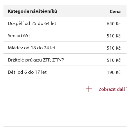
Kategorie návštěvníků
Cena
Dospělí od 25 do 64 let
640 Kč
Senioři 65+
510 Kč
Mládež od 18 do 24 let
510 Kč
Držitelé průkazu ZTP, ZTP/P
510 Kč
Děti od 6 do 17 let
190 Kč
Děti do 5 let
190 Kč
Zobrazit další
Průvodce držitele průkazu ZTP/P
zdarma
Pedagogický dozor (pro školní skupiny 1
zdarma
osoba na 10 dětí)
Průvodce organizované skupiny (1 osoba
zdarma