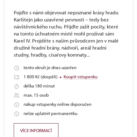
Pojďte s námi objevovat nepoznané krásy hradu
Karlštejn jako uzavřené pevnosti – tedy bez
návštěvnického ruchu. Přijďte zažít pocity, které
na tomto úchvatném místě mohl prožívat sám
Karel IV. Projděte s naším průvodcem jen v malé
družině hradní brány, nádvoří, areál hradní
studny, hradby, císařovy komnaty...
tento okruh je dnes uzavřen
1 800 Kč (dospělí)
Koupit vstupenku
délka 180 minut
max. 15 osob
nákup vstupenky online doporučen
nelze uplatnit permanentku
VÍCE INFORMACÍ