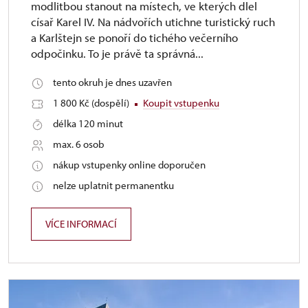
modlitbou stanout na místech, ve kterých dlel
císař Karel IV. Na nádvořích utichne turistický ruch
a Karlštejn se ponoří do tichého večerního
odpočinku. To je právě ta správná...
tento okruh je dnes uzavřen
1 800 Kč (dospělí)
Koupit vstupenku
délka 120 minut
max. 6 osob
nákup vstupenky online doporučen
nelze uplatnit permanentku
VÍCE INFORMACÍ