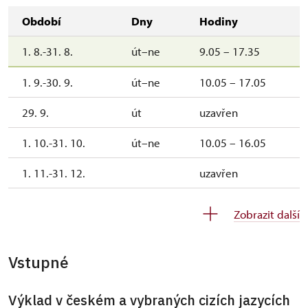
Období
Dny
Hodiny
1. 8.-31. 8.
út–ne
9.05 – 17.35
1. 9.-30. 9.
út–ne
10.05 – 17.05
29. 9.
út
uzavřen
1. 10.-31. 10.
út–ne
10.05 – 16.05
1. 11.-31. 12.
uzavřen
Zobrazit další
2027
1. 1.-30. 4.
uzavřen
Vstupné
Výklad v českém a vybraných cizích jazycích