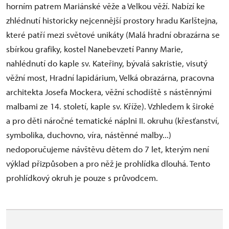
horním patrem Mariánské věže a Velkou věží. Nabízí ke
zhlédnutí historicky nejcennější prostory hradu Karlštejna,
které patří mezi světové unikáty (Malá hradní obrazárna se
sbírkou grafiky, kostel Nanebevzetí Panny Marie,
nahlédnutí do kaple sv. Kateřiny, bývalá sakristie, visutý
věžní most, Hradní lapidárium, Velká obrazárna, pracovna
architekta Josefa Mockera, věžní schodiště s nástěnnými
malbami ze 14. století, kaple sv. Kříže). Vzhledem k široké
a pro děti náročné tematické náplni II. okruhu (křesťanství,
symbolika, duchovno, víra, nástěnné malby...)
nedoporučujeme návštěvu dětem do 7 let, kterým není
výklad přizpůsoben a pro něž je prohlídka dlouhá. Tento
prohlídkový okruh je pouze s průvodcem.