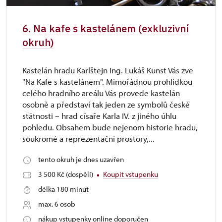
6. Na kafe s kastelánem (exkluzivní
okruh)
Kastelán hradu Karlštejn Ing. Lukáš Kunst Vás zve
"Na Kafe s kastelánem". Mimořádnou prohlídkou
celého hradního areálu Vás provede kastelán
osobně a představí tak jeden ze symbolů české
státnosti – hrad císaře Karla IV. z jiného úhlu
pohledu. Obsahem bude nejenom historie hradu,
soukromé a reprezentační prostory,...
tento okruh je dnes uzavřen
3 500 Kč (dospělí)
Koupit vstupenku
délka 180 minut
max. 6 osob
nákup vstupenky online doporučen