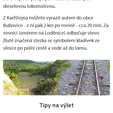
dieselovou lokomotivou.
Z Karlštejna můžete vyrazit autem do obce
Bubovice
z ní pak 2 km po rovině
cca 20 min. Za
–
–
vesnicí (směrem na Loděnice) odbočuje vlevo
žlutě značená stezka se symbolem kladívek ze
silnice po polní cestě a vede až do lomu.
Tipy na výlet