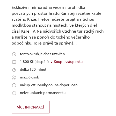
Exkluzivní mimořádná večerní prohlídka
posvátných prostor hradu Karlštejn včetně kaple
svatého Kříže. I letos můžete projít a s tichou
modlitbou stanout na místech, ve kterých dlel
císař Karel IV. Na nádvořích utichne turistický ruch
a Karlštejn se ponoří do tichého večerního
odpočinku. To je právě ta správná...
tento okruh je dnes uzavřen
1 800 Kč (dospělí)
Koupit vstupenku
délka 120 minut
max. 6 osob
nákup vstupenky online doporučen
nelze uplatnit permanentku
VÍCE INFORMACÍ