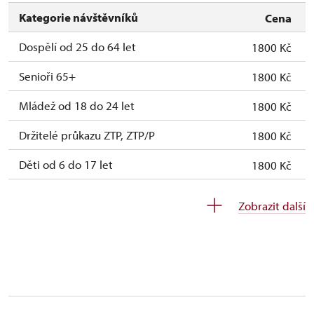
Kategorie návštěvníků
Cena
Dospělí od 25 do 64 let
1800 Kč
Senioři 65+
1800 Kč
Mládež od 18 do 24 let
1800 Kč
Držitelé průkazu ZTP, ZTP/P
1800 Kč
Děti od 6 do 17 let
1800 Kč
Děti do 5 let
1800 Kč
Zobrazit další
Průvodce držitele průkazu ZTP/P
zdarma
Pedagogický dozor (pro školní skupiny 1
neposkytuje se
osoba na 15 dětí)
Průvodce organizované skupiny (1 osoba
neposkytuje se