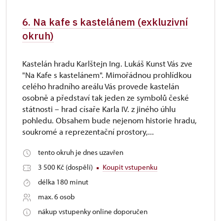
6. Na kafe s kastelánem (exkluzivní
okruh)
Kastelán hradu Karlštejn Ing. Lukáš Kunst Vás zve
"Na Kafe s kastelánem". Mimořádnou prohlídkou
celého hradního areálu Vás provede kastelán
osobně a představí tak jeden ze symbolů české
státnosti – hrad císaře Karla IV. z jiného úhlu
pohledu. Obsahem bude nejenom historie hradu,
soukromé a reprezentační prostory,...
tento okruh je dnes uzavřen
3 500 Kč (dospělí)
Koupit vstupenku
délka 180 minut
max. 6 osob
nákup vstupenky online doporučen