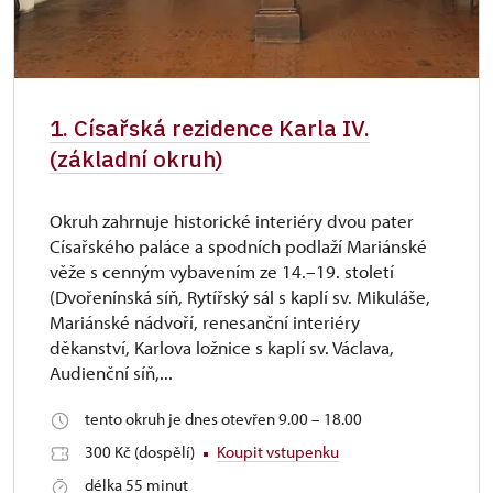
1. Císařská rezidence Karla IV.
(základní okruh)
Okruh zahrnuje historické interiéry dvou pater
Císařského paláce a spodních podlaží Mariánské
věže s cenným vybavením ze 14.–19. století
(Dvořenínská síň, Rytířský sál s kaplí sv. Mikuláše,
Mariánské nádvoří, renesanční interiéry
děkanství, Karlova ložnice s kaplí sv. Václava,
Audienční síň,...
tento okruh je dnes otevřen 9.00 – 18.00
300 Kč (dospělí)
Koupit vstupenku
délka 55 minut