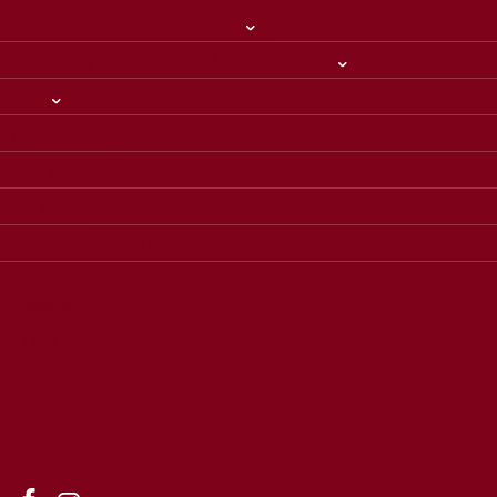
INFORMACE PRO NÁVŠTĚVNÍKY
ONLINE VSTUPENKY A DÁRKOVÉ POUKAZY
O HRADU
FOTOGALERIE
TIPY NA VÝLET
PRO ŠKOLY
SVATBA NA KARLŠTEJNĚ
Novinky
Akce
E-shop
Kontakt