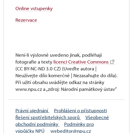
Online vstupenky
Rezervace
Není-li výslovně uvedeno jinak, podléhají
fotografie a texty
licenci Creative Commons
(CC BY-NC-ND 3.0 CZ) (Uveďte autora |
Neužívejte dílo komerčně | Nezasahujte do díla).
Při užití obsahu uvádějte odkaz na stránky
www.npu.cz a „zdroj: Národní památkový ústav“
Právní ujednání
Prohlášení o přístupnosti
Řešení spotřebitelských sporů
Všeobecné
obchodní podmínky
Podmínky pro
výpůjčky NPÚ
webeditor@npu.cz