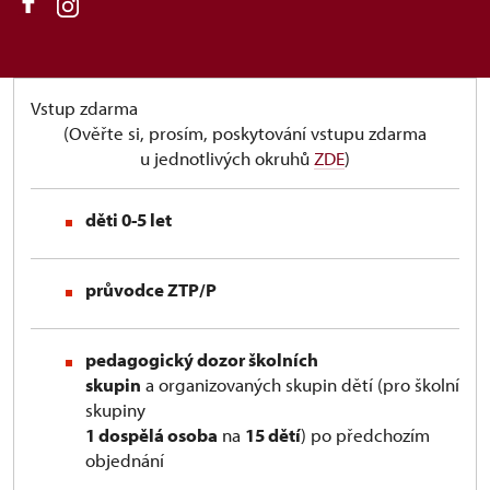
Vstup zdarma
(Ověřte si, prosím, poskytování vstupu zdarma
u jednotlivých okruhů
ZDE
)
děti 0-5 let
průvodce ZTP/P
pedagogický dozor školních
skupin
a organizovaných skupin dětí (pro školní
skupiny
1 dospělá osoba
na
15 dětí
) po předchozím
objednání