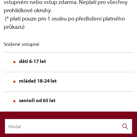
vstupném nebo vstup zdarma. Neplatí pro všechny
prohlídkové okruhy.
(* platí pouze pro 1 osobu po předložení platného
průkazu)
Snížené vstupné
děti 6-17 let
mládež 18-24 let
senioři od 65 let
držitelé průkazu ZTP
a ZTP/P