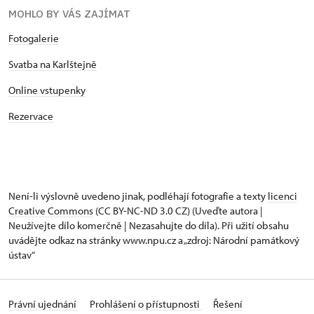
MOHLO BY VÁS ZAJÍMAT
Fotogalerie
Svatba na Karlštejně
Online vstupenky
Rezervace
Není-li výslovně uvedeno jinak, podléhají fotografie a texty
licenci
Creative Commons
(CC BY-NC-ND 3.0 CZ) (Uveďte autora |
Neužívejte dílo komerčně | Nezasahujte do díla). Při užití obsahu
uvádějte odkaz na stránky www.npu.cz a „zdroj: Národní památkový
ústav“
Právní ujednání
Prohlášení o přístupnosti
Řešení