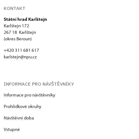
KONTAKT
Státní hrad Karlštejn
Karlštejn 172
267 18 Karlštejn
(okres Beroun)
+420 311 681 617
karlstejn@npu.cz
INFORMACE PRO NÁVŠTĚVNÍKY
Informace pro návštěvníky
Prohlídkové okruhy
Návštěvní doba
Vstupné