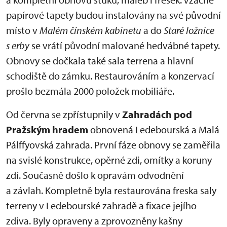
papírové tapety budou instalovány na své původní
místo v
Malém čínském kabinetu
a do
Staré ložnice
s erby
se vrátí původní malované hedvábné tapety.
Obnovy se dočkala také sala terrena a hlavní
schodiště do zámku. Restaurováním a konzervací
prošlo bezmála 2000 položek mobiliáře.
Od června se zpřístupnily v
Zahradách pod
Pražským hradem
obnovená Ledebourská a Malá
Pálffyovská zahrada. První fáze obnovy se zaměřila
na svislé konstrukce, opěrné zdi, omítky a koruny
zdí. Současně došlo k opravám odvodnění
a závlah. Kompletně byla restaurována freska saly
terreny v Ledebourské zahradě a fixace jejího
zdiva. Byly opraveny a zprovozněny kašny