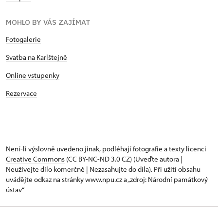
MOHLO BY VÁS ZAJÍMAT
Fotogalerie
Svatba na Karlštejně
Online vstupenky
Rezervace
Není-li výslovně uvedeno jinak, podléhají fotografie a texty
licenci
Creative Commons
(CC BY-NC-ND 3.0 CZ) (Uveďte autora |
Neužívejte dílo komerčně | Nezasahujte do díla). Při užití obsahu
uvádějte odkaz na stránky www.npu.cz a „zdroj: Národní památkový
ústav“