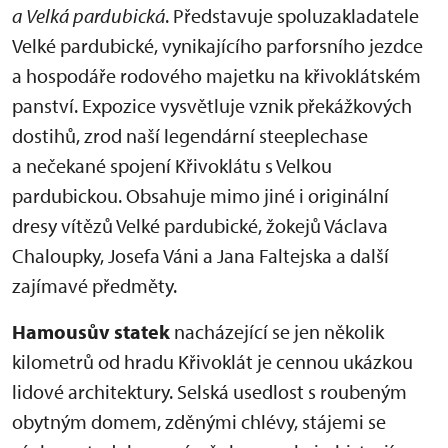
a Velká pardubická
. Představuje spoluzakladatele
Velké pardubické, vynikajícího parforsního jezdce
a hospodáře rodového majetku na křivoklátském
panství. Expozice vysvětluje vznik překážkových
dostihů, zrod naší legendární steeplechase
a nečekané spojení Křivoklátu s Velkou
pardubickou. Obsahuje mimo jiné i originální
dresy vítězů Velké pardubické, žokejů Václava
Chaloupky, Josefa Váni a Jana Faltejska a další
zajímavé předměty.
Hamousův statek
nacházející se jen několik
kilometrů od hradu Křivoklát je cennou ukázkou
lidové architektury. Selská usedlost s roubeným
obytným domem, zděnými chlévy, stájemi se