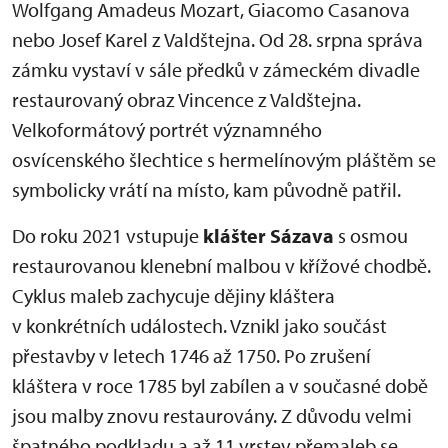
Wolfgang Amadeus Mozart, Giacomo Casanova
nebo Josef Karel z Valdštejna. Od 28. srpna správa
zámku vystaví v sále předků v zámeckém divadle
restaurovaný obraz Vincence z Valdštejna.
Velkoformátový portrét významného
osvícenského šlechtice s hermelínovým pláštěm se
symbolicky vrátí na místo, kam původně patřil.
Do roku 2021 vstupuje
klášter
Sázava
s osmou
restaurovanou klenební malbou v křížové chodbě.
Cyklus maleb zachycuje dějiny kláštera
v konkrétních událostech. Vznikl jako součást
přestavby v letech 1746 až 1750. Po zrušení
kláštera v roce 1785 byl zabílen a v současné době
jsou malby znovu restaurovány. Z důvodu velmi
špatného podkladu a až 11 vrstev přemaleb se