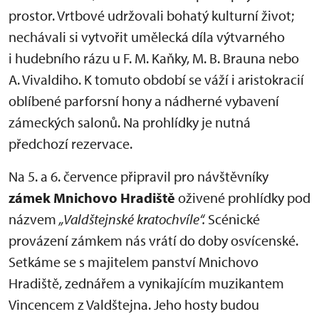
prostor. Vrtbové udržovali bohatý kulturní život;
nechávali si vytvořit umělecká díla výtvarného
i hudebního rázu u F. M. Kaňky, M. B. Brauna nebo
A. Vivaldiho. K tomuto období se váží i aristokracií
oblíbené parforsní hony a nádherné vybavení
zámeckých salonů. Na prohlídky je nutná
předchozí rezervace.
Na 5. a 6. července připravil pro návštěvníky
zámek
Mnichovo Hradiště
oživené prohlídky pod
názvem
„Valdštejnské kratochvíle“
.
Scénické
provázení zámkem nás vrátí do doby osvícenské.
Setkáme se s majitelem panství Mnichovo
Hradiště, zednářem a vynikajícím muzikantem
Vincencem z Valdštejna. Jeho hosty budou