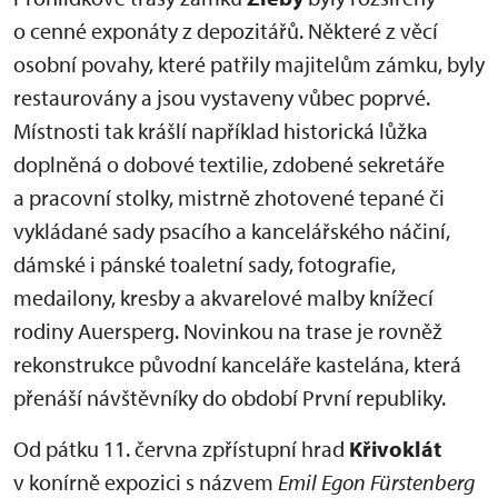
o cenné exponáty z depozitářů. Některé z věcí
osobní povahy, které patřily majitelům zámku, byly
restaurovány a jsou vystaveny vůbec poprvé.
Místnosti tak krášlí například historická lůžka
doplněná o dobové textilie, zdobené sekretáře
a pracovní stolky, mistrně zhotovené tepané či
vykládané sady psacího a kancelářského náčiní,
dámské i pánské toaletní sady, fotografie,
medailony, kresby a akvarelové malby knížecí
rodiny Auersperg. Novinkou na trase je rovněž
rekonstrukce původní kanceláře kastelána, která
přenáší návštěvníky do období První republiky.
Od pátku 11. června zpřístupní hrad
Křivoklát
v konírně expozici s názvem
Emil Egon Fürstenberg