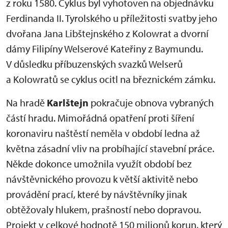
z roku 1580. Cyklus byl vyhotoven na objednávku
Ferdinanda II. Tyrolského u příležitosti svatby jeho
dvořana Jana Libštejnského z Kolowrat a dvorní
dámy Filipíny Welserové Kateřiny z Baymundu.
V důsledku příbuzenských svazků Welserů
a Kolowratů se cyklus ocitl na březnickém zámku.
Na hradě
Karlštejn
pokračuje obnova vybraných
částí hradu. Mimořádná opatření proti šíření
koronaviru naštěstí neměla v období ledna až
května zásadní vliv na probíhající stavební práce.
Někde dokonce umožnila využít období bez
návštěvnického provozu k větší aktivitě nebo
provádění prací, které by návštěvníky jinak
obtěžovaly hlukem, prašností nebo dopravou.
Projekt v celkové hodnotě 150 milionů korun, který