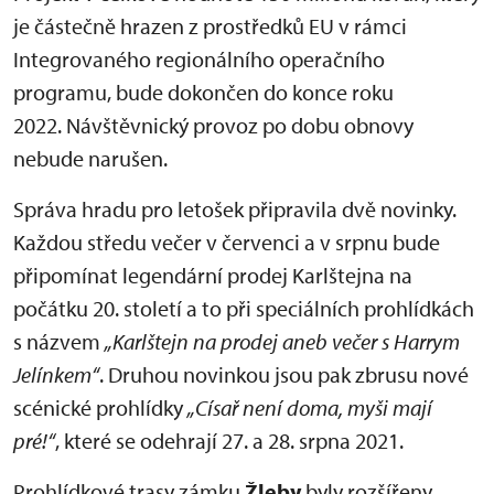
je částečně hrazen z prostředků EU v rámci
Integrovaného regionálního operačního
programu, bude dokončen do konce roku
2022. Návštěvnický provoz po dobu obnovy
nebude narušen.
Správa hradu pro letošek připravila dvě novinky.
Každou středu večer v červenci a v srpnu bude
připomínat legendární prodej Karlštejna na
počátku 20. století a to při speciálních prohlídkách
s názvem
„Karlštejn na prodej aneb večer s Harrym
Jelínkem“
. Druhou novinkou jsou pak zbrusu nové
scénické prohlídky
„Císař není doma, myši mají
pré!“
, které se odehrají 27. a 28. srpna 2021.
Prohlídkové trasy zámku
Žleby
byly rozšířeny