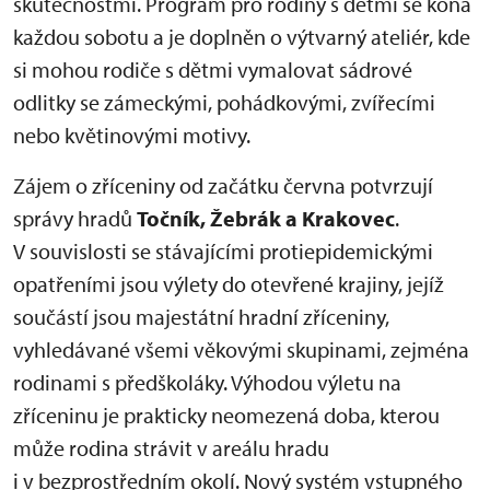
skutečnostmi. Program pro rodiny s dětmi se koná
každou sobotu a je doplněn o výtvarný ateliér, kde
si mohou rodiče s dětmi vymalovat sádrové
odlitky se zámeckými, pohádkovými, zvířecími
nebo květinovými motivy.
Zájem o zříceniny od začátku června potvrzují
správy hradů
Točník, Žebrák a Krakovec
.
V souvislosti se stávajícími protiepidemickými
opatřeními jsou výlety do otevřené krajiny, jejíž
součástí jsou majestátní hradní zříceniny,
vyhledávané všemi věkovými skupinami, zejména
rodinami s předškoláky. Výhodou výletu na
zříceninu je prakticky neomezená doba, kterou
může rodina strávit v areálu hradu
i v bezprostředním okolí. Nový systém vstupného