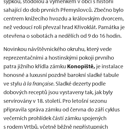
sýpkou, stodolou a výměnkem v obci s historií
sahající do dob prvních Přemyslovců. Zbečno bylo
centrem knížecího hvozdu a královským dvorcem,
než vedoucí roli převzal hrad Křivoklát. Památka je
otevřena o sobotách a nedělích od 9 do 16 hodin.
Novinkou návštěvnického okruhu, který vede
reprezentačními a hostinskými pokoji prvního
patra jižního křídla zámku
Konopiště,
je instalace
honosné a luxusní pozdně barokní sladké tabule
ve stylu
à la française
. Sladké dezerty podle
dobových receptů jsou vystaveny tak, jak byly
servírovány v 18. století. Pro letošní sezonu
připravila správa zámku od června do září cyklus
večerních prohlídek částí zámku spojených
s rodem Vrtbů, včetně běžně nepřístupných