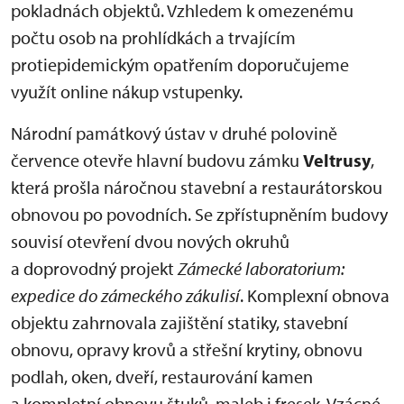
pokladnách objektů. Vzhledem k omezenému
počtu osob na prohlídkách a trvajícím
protiepidemickým opatřením doporučujeme
využít online nákup vstupenky.
Národní památkový ústav v druhé polovině
července otevře hlavní budovu zámku
Veltrusy
,
která prošla náročnou stavební a restaurátorskou
obnovou po povodních. Se zpřístupněním budovy
souvisí otevření dvou nových okruhů
a doprovodný projekt
Zámecké laboratorium:
expedice do zámeckého zákulisí
. Komplexní obnova
objektu zahrnovala zajištění statiky, stavební
obnovu, opravy krovů a střešní krytiny, obnovu
podlah, oken, dveří, restaurování kamen
a kompletní obnovu štuků, maleb i fresek. Vzácné